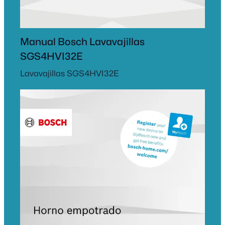
Manual Bosch Lavavajillas
SGS4HVI32E
Lavavajillas SGS4HVI32E