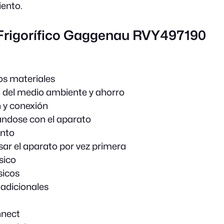
ento.
 Frigorífico Gaggenau RVY497190
os materiales
 del medio ambiente y ahorro
n y conexión
ándose con el aparato
nto
sar el aparato por vez primera
sico
sicos
adicionales
nect