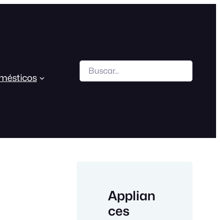
Search
mésticos
Applian
ces