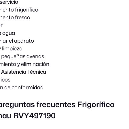
servicio
nto frigorífico
ento fresco
r
e agua
ar el aparato
 limpieza
 pequeñas averías
iento y eliminación
e Asistencia Técnica
icos
ón de conformidad
preguntas frecuentes Frigorífico
nau RVY497190