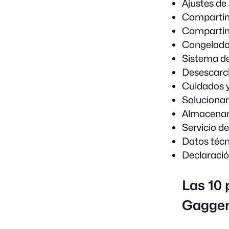
Ajustes de 
Compartime
Compartim
Congelado
Sistema d
Desescarch
Cuidados y
Solucionar
Almacenam
Servicio d
Datos técn
Declaraci
Las 10 
Gagge