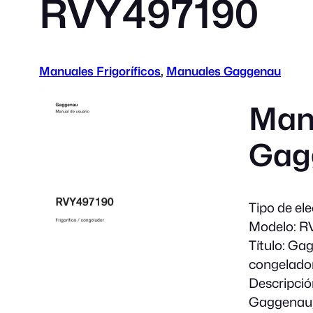
RVY497190
Manuales Frigoríficos
, 
Manuales Gaggenau
Manu
Gag
Tipo de el
Modelo:
RV
Título:
Gagg
congelado
Descripció
Gaggenau, 