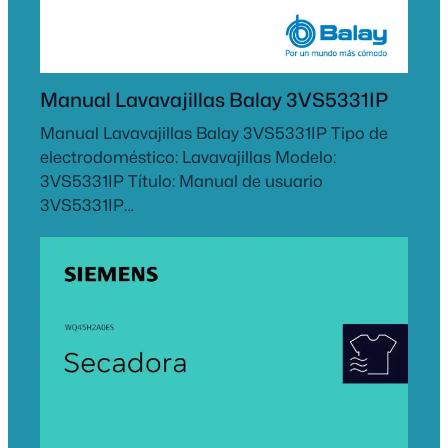
Manual Lavavajillas Balay 3VS5331IP
Manual Lavavajillas Balay 3VS5331IP Tipo de
electrodoméstico: Lavavajillas Modelo:
3VS5331IP Título: Manual de usuario
3VS5331IP…