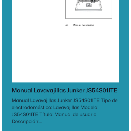
Manual Lavavajillas Junker JS54S01ITE
Manual Lavavajillas Junker JS54S01ITE Tipo de
electrodoméstico: Lavavajillas Modelo:
JS54S01ITE Título: Manual de usuario
Descripción:…