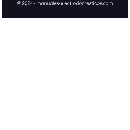
© 2024
·
manuales-electrodomesticos.com