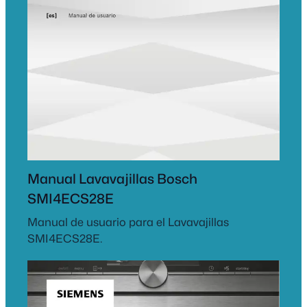
Manual Lavavajillas Bosch
SMI4ECS28E
Manual de usuario para el Lavavajillas
SMI4ECS28E.