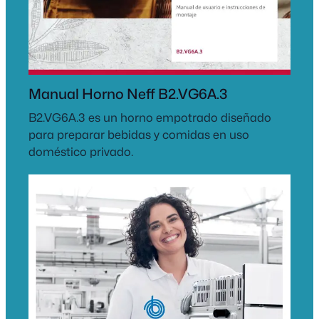
Manual Horno Neff B2.VG6A.3
B2.VG6A.3 es un horno empotrado diseñado
para preparar bebidas y comidas en uso
doméstico privado.