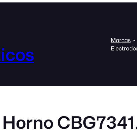
Marcas
icos
Electrodo
 Horno CBG7341.