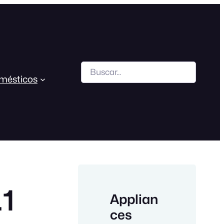
Search
mésticos
1
Applian
ces