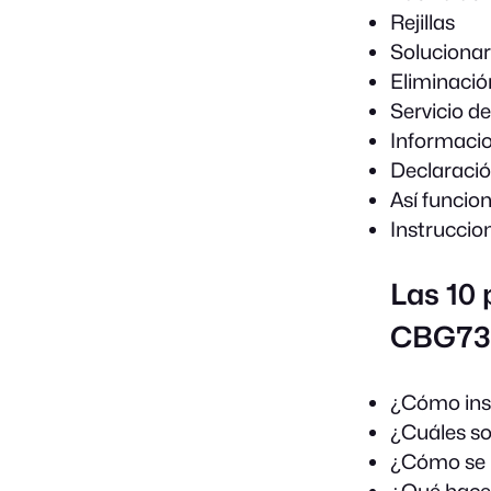
Rejillas
Solucionar
Eliminació
Servicio d
Informacion
Declaraci
Así funcio
Instruccio
Las 10
CBG734
¿Cómo ins
¿Cuáles so
¿Cómo se l
¿Qué hacer