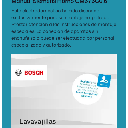
Manual Siemens Horno CM676G0.6
Este electrodoméstico ha sido diseñado
exclusivamente para su montaje empotrado.
Prestar atención a las instrucciones de montaje
especiales. La conexión de aparatos sin
enchufe solo puede ser efectuada por personal
especializado y autorizado.