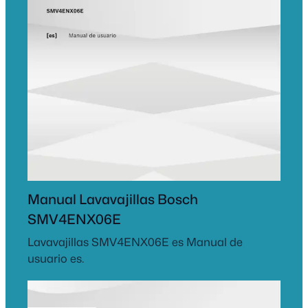
Manual Lavavajillas Bosch
SMV4ENX06E
Lavavajillas SMV4ENX06E es Manual de
usuario es.