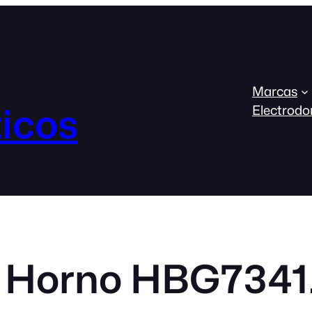
Marcas
icos
Electrodo
 Horno HBG7341