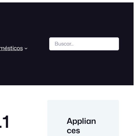
Search
mésticos
.1
Applian
ces