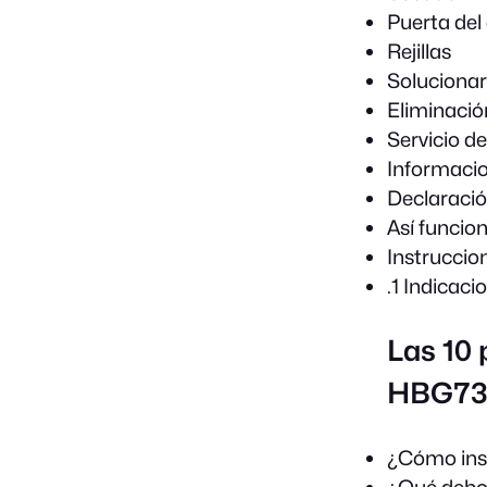
Puerta del
Rejillas
Solucionar
Eliminació
Servicio d
Informacion
Declaraci
Así funcio
Instruccio
.1 Indicac
Las 10
HBG734
¿Cómo ins
¿Qué debo 