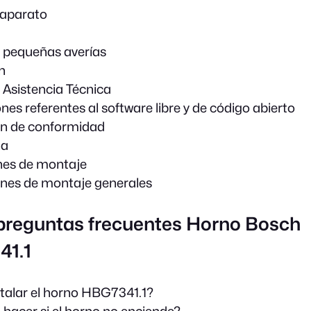
 aparato
 pequeñas averías
n
e Asistencia Técnica
es referentes al software libre y de código abierto
ón de conformidad
na
nes de montaje
iones de montaje generales
 preguntas frecuentes Horno Bosch
1.1
talar el horno HBG7341.1?
hacer si el horno no enciende?