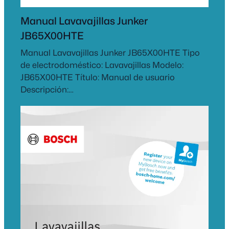
Manual Lavavajillas Junker
JB65X00HTE
Manual Lavavajillas Junker JB65X00HTE Tipo
de electrodoméstico: Lavavajillas Modelo:
JB65X00HTE Título: Manual de usuario
Descripción:…