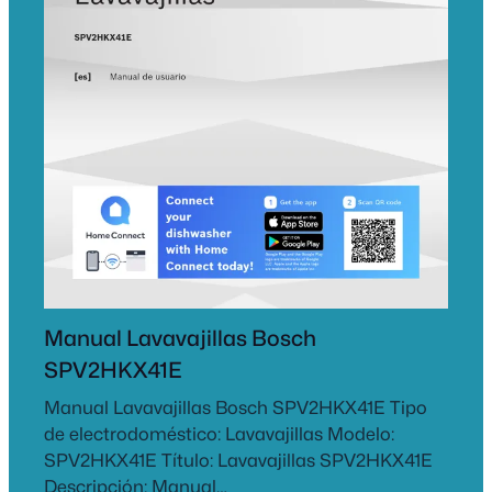
Manual Lavavajillas Bosch
SPV2HKX41E
Manual Lavavajillas Bosch SPV2HKX41E Tipo
de electrodoméstico: Lavavajillas Modelo:
SPV2HKX41E Título: Lavavajillas SPV2HKX41E
Descripción: Manual…