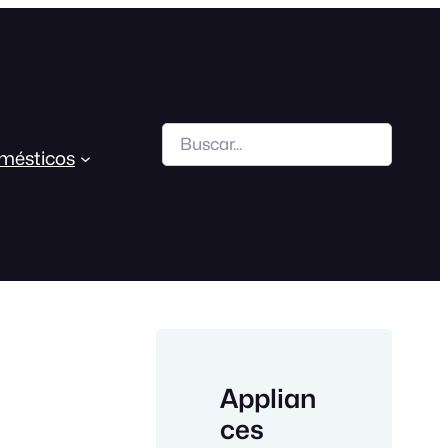
Search
mésticos
Applian
ces