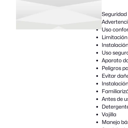
Seguridad
Advertenci
Uso confor
Limitación
Instalació
Uso segur
Aparato d
Peligros p
Evitar dañ
Instalació
Familiariz
Antes de u
Detergent
Vajilla
Manejo bá