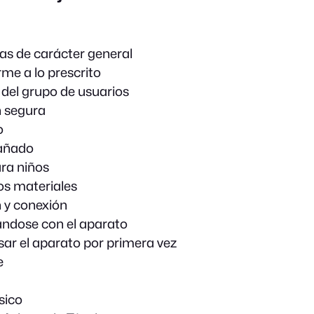
as de carácter general
me a lo prescrito
 del grupo de usuarios
n segura
o
añado
ara niños
os materiales
n y conexión
ándose con el aparato
sar el aparato por primera vez
e
sico