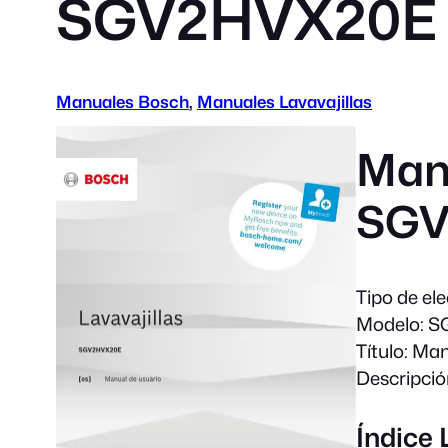
SGV2HVX20E
Manuales Bosch
, 
Manuales Lavavajillas
Manu
SGV
Tipo de el
Modelo:
S
Título:
Manu
Descripció
Índice