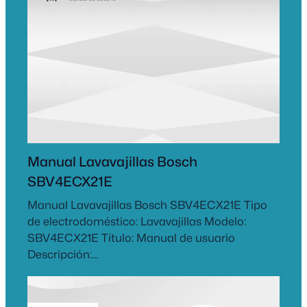
Manual Lavavajillas Bosch
SBV4ECX21E
Manual Lavavajillas Bosch SBV4ECX21E Tipo
de electrodoméstico: Lavavajillas Modelo:
SBV4ECX21E Título: Manual de usuario
Descripción:…