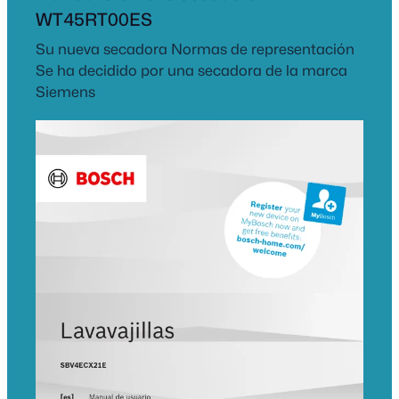
WT45RT00ES
Su nueva secadora Normas de representación
Se ha decidido por una secadora de la marca
Siemens