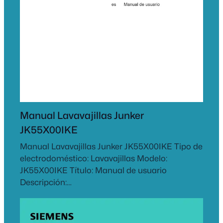
Manual Lavavajillas Junker
JK55X00IKE
Manual Lavavajillas Junker JK55X00IKE Tipo de
electrodoméstico: Lavavajillas Modelo:
JK55X00IKE Título: Manual de usuario
Descripción:…