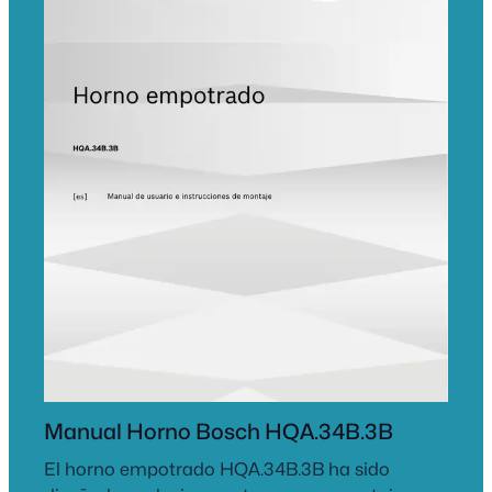
Manual Horno Bosch HQA.34B.3B
El horno empotrado HQA.34B.3B ha sido