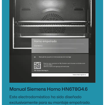
Manual Siemens Horno HN678G4.6
Este electrodoméstico ha sido diseñado
exclusivamente para su montaje empotrado.