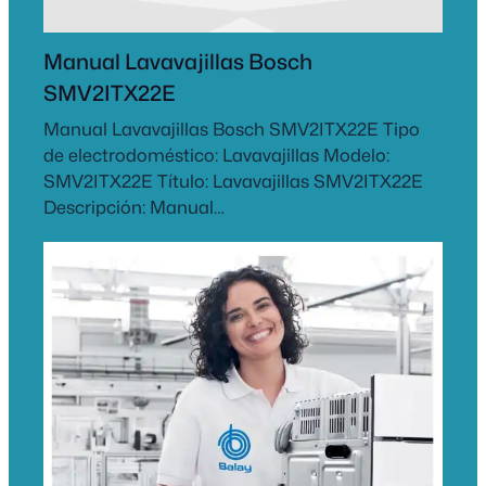
Manual Lavavajillas Bosch
SMV2ITX22E
Manual Lavavajillas Bosch SMV2ITX22E Tipo
de electrodoméstico: Lavavajillas Modelo:
SMV2ITX22E Título: Lavavajillas SMV2ITX22E
Descripción: Manual…