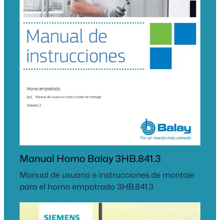
Manual Horno Balay 3HB.841.3
Manual de usuario e instrucciones de montaje
para el horno empotrado 3HB.841.3