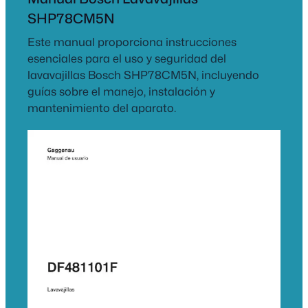
SHP78CM5N
Este manual proporciona instrucciones
esenciales para el uso y seguridad del
lavavajillas Bosch SHP78CM5N, incluyendo
guías sobre el manejo, instalación y
mantenimiento del aparato.