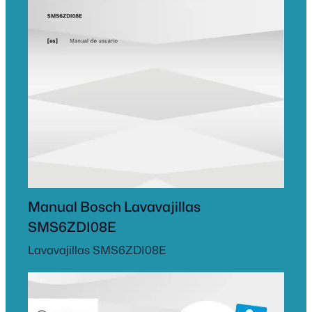
Manual Bosch Lavavajillas
SMS6ZDI08E
Lavavajillas SMS6ZDI08E