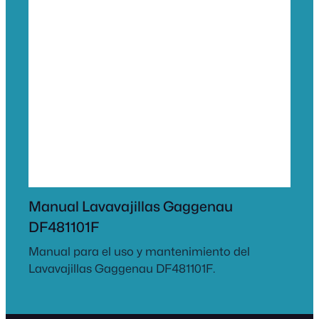
Manual Lavavajillas Gaggenau
DF481101F
Manual para el uso y mantenimiento del
Lavavajillas Gaggenau DF481101F.