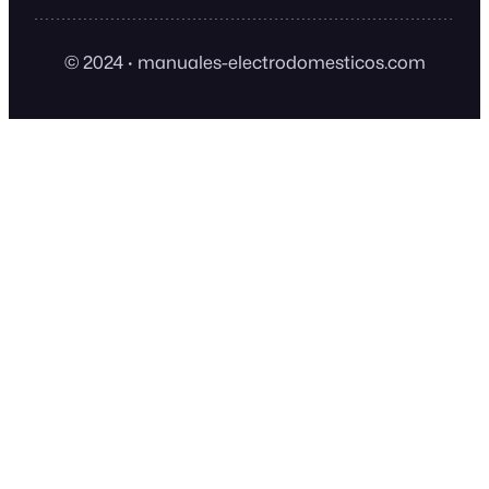
© 2024
·
manuales-electrodomesticos.com