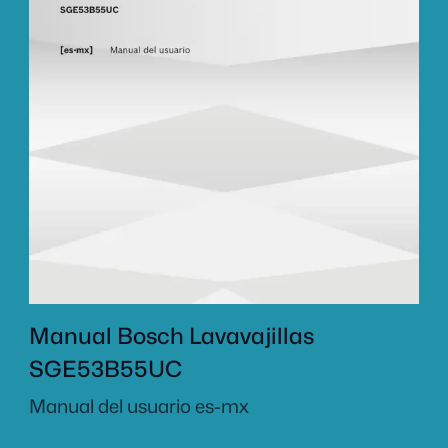
Manual Bosch Lavavajillas
SGE53B55UC
Manual del usuario es-mx