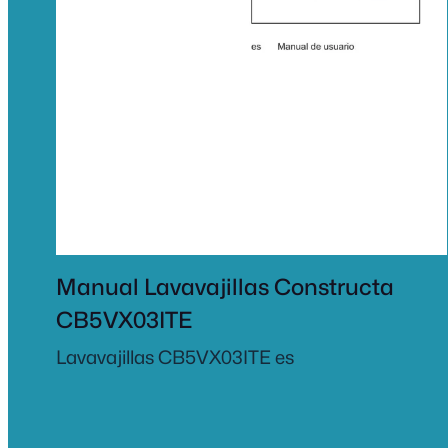
Manual Lavavajillas Constructa
CB5VX03ITE
Lavavajillas CB5VX03ITE es