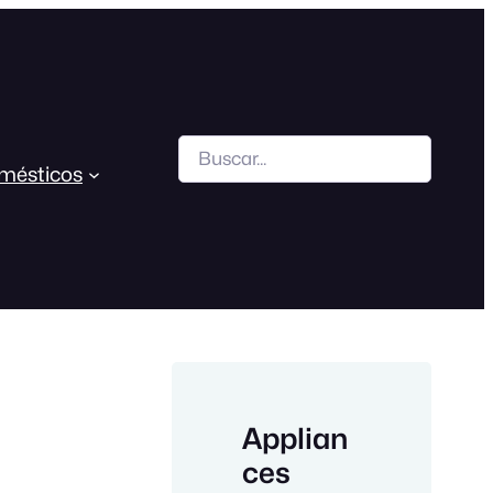
Search
mésticos
Applian
ces