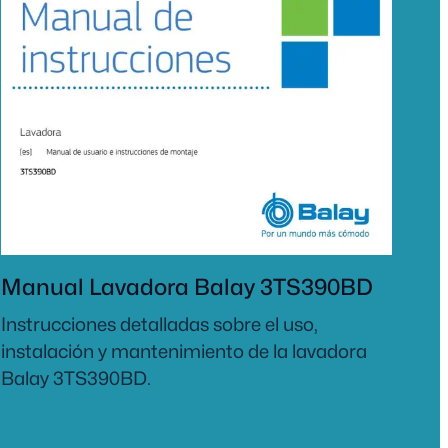
Manual Lavadora Balay 3TS390BD
Instrucciones detalladas sobre el uso,
instalación y mantenimiento de la lavadora
Balay 3TS390BD.