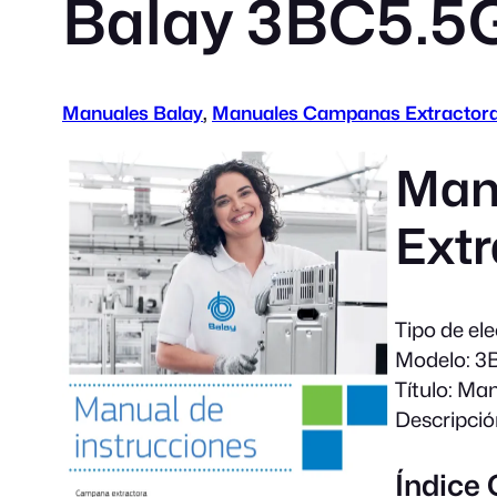
Balay 3BC5.5
Manuales Balay
, 
Manuales Campanas Extractor
Man
Extr
Tipo de el
Modelo:
3B
Título:
Manu
Descripció
Índice