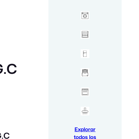
G.C
Explorar
G.C
todos los