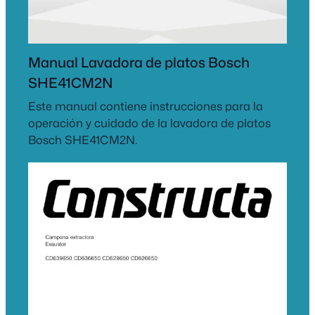
Manual Lavadora de platos Bosch
SHE41CM2N
Este manual contiene instrucciones para la
operación y cuidado de la lavadora de platos
Bosch SHE41CM2N.