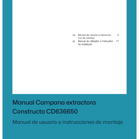
Manual Campana extractora
Constructa CD636650
Manual de usuario e instrucciones de montaje