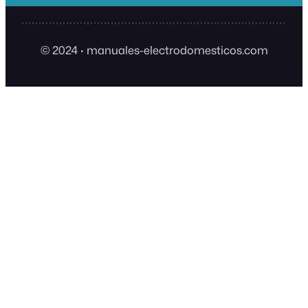
© 2024
·
manuales-electrodomesticos.com