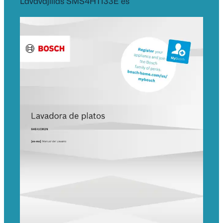
Lavavajillas SMS4HTI33E es