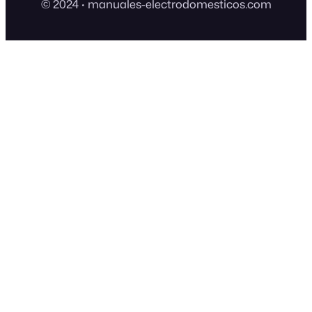
© 2024
·
manuales-electrodomesticos.com