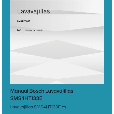
Manual Bosch Lavavajillas
SMS4HTI33E
Lavavajillas SMS4HTI33E es