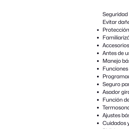
Seguridad
Evitar dañ
Protección
Familiariz
Accesorio
Antes de u
Manejo bá
Funciones 
Programad
Seguro par
Asador gir
Función d
Termoson
Ajustes bá
Cuidados y