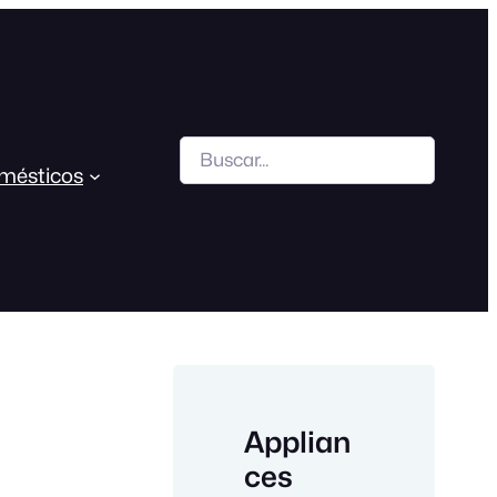
Search
mésticos
Applian
ces