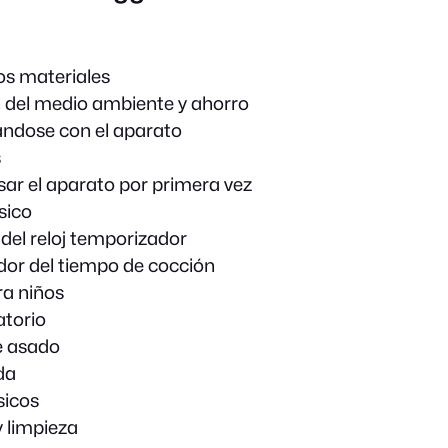
os materiales
 del medio ambiente y ahorro
ándose con el aparato
s
sar el aparato por primera vez
sico
del reloj temporizador
or del tiempo de cocción
a niños
atorio
e asado
da
sicos
 limpieza