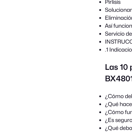
Pirlisis
Solucionar
Eliminació
Así funcio
Servicio d
INSTRUC
.1 Indicac
Las 10
BX480
¿Cómo debo
¿Qué hacer
¿Cómo fun
¿Es seguro
¿Qué debo 