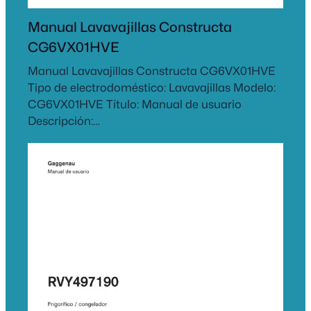
Manual Lavavajillas Constructa
CG6VX01HVE
Manual Lavavajillas Constructa CG6VX01HVE
Tipo de electrodoméstico: Lavavajillas Modelo:
CG6VX01HVE Título: Manual de usuario
Descripción:…