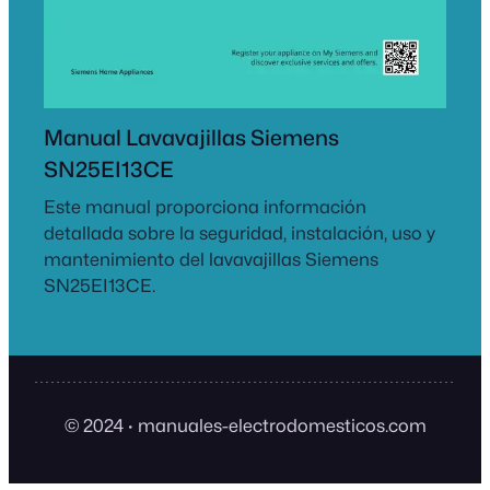
Manual Lavavajillas Siemens
SN25EI13CE
Este manual proporciona información
detallada sobre la seguridad, instalación, uso y
mantenimiento del lavavajillas Siemens
SN25EI13CE.
© 2024
·
manuales-electrodomesticos.com