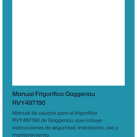
Manual Frigorífico Gaggenau
RVY497190
Manual de usuario para el frigorífico
RVY497190 de Gaggenau, que incluye
instrucciones de seguridad, instalación, uso y
mantenimiento.