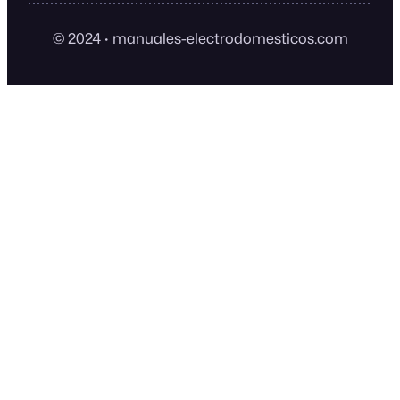
© 2024
·
manuales-electrodomesticos.com