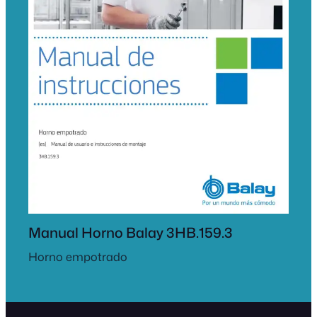
Manual Horno Balay 3HB.159.3
Horno empotrado