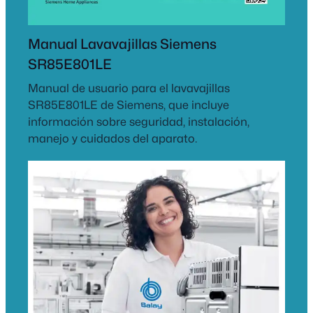
Manual Lavavajillas Siemens
SR85E801LE
Manual de usuario para el lavavajillas
SR85E801LE de Siemens, que incluye
información sobre seguridad, instalación,
manejo y cuidados del aparato.