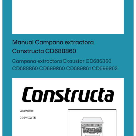
Manual Campana extractora
Constructa CD688860
Campana extractora Exaustor CD686860
CD688860 CD689860 CD689861 CD699862.