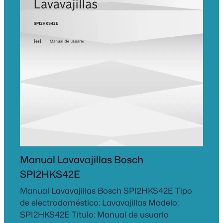
Manual Lavavajillas Bosch
SPI2HKS42E
Manual Lavavajillas Bosch SPI2HKS42E Tipo
de electrodoméstico: Lavavajillas Modelo:
SPI2HKS42E Título: Manual de usuario