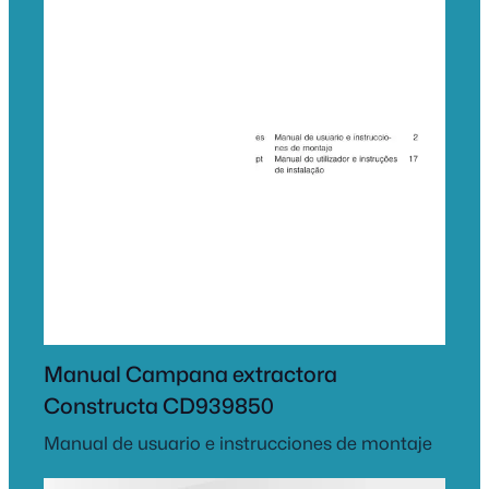
Manual Campana extractora
Constructa CD939850
Manual de usuario e instrucciones de montaje