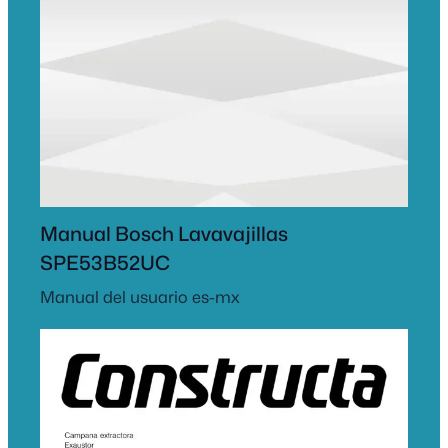
Manual Bosch Lavavajillas
SPE53B52UC
Manual del usuario es-mx