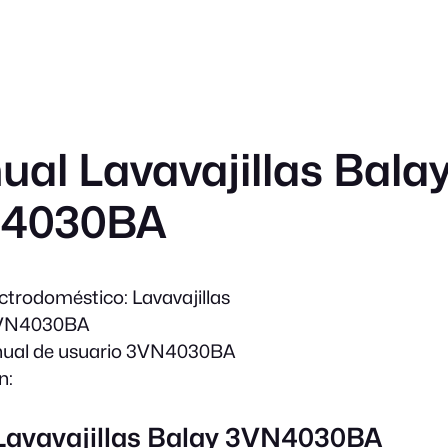
al Lavavajillas Bala
4030BA
ectrodoméstico:
Lavavajillas
VN4030BA
ual de usuario 3VN4030BA
n:
 Lavavajillas Balay 3VN4030BA