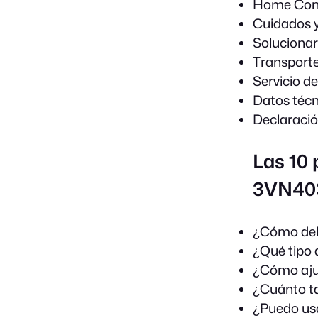
Home Con
Cuidados y
Solucionar
Transporte
Servicio d
Datos técn
Declaraci
Las 10 
3VN40
¿Cómo debo
¿Qué tipo 
¿Cómo ajus
¿Cuánto ta
¿Puedo usar