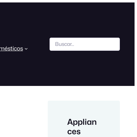
Search
mésticos
Applian
ces