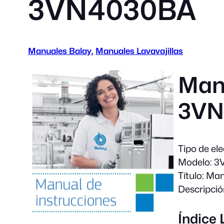
3VN4030BA
Manuales Balay
, 
Manuales Lavavajillas
Manu
3VN
Tipo de el
Modelo:
3
Título:
Man
Descripció
Índice