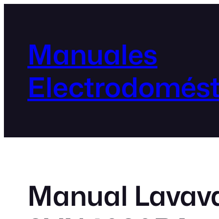
Manuales
Electrodomést
Manual Lavava