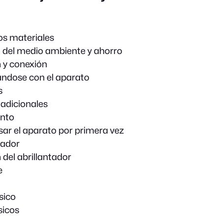
os materiales
 del medio ambiente y ahorro
n y conexión
ándose con el aparato
s
adicionales
nto
sar el aparato por primera vez
cador
 del abrillantador
e
sico
sicos