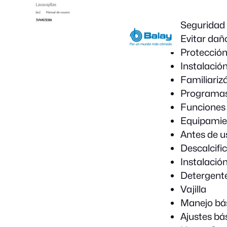
Seguridad
Evitar dañ
Protección
Instalació
Familiariz
Programa
Funciones 
Equipamie
Antes de u
Descalcifi
Instalación
Detergent
Vajilla
Manejo bá
Ajustes bá