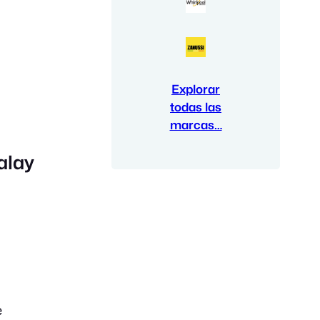
Explorar
todas las
marcas…
alay
e