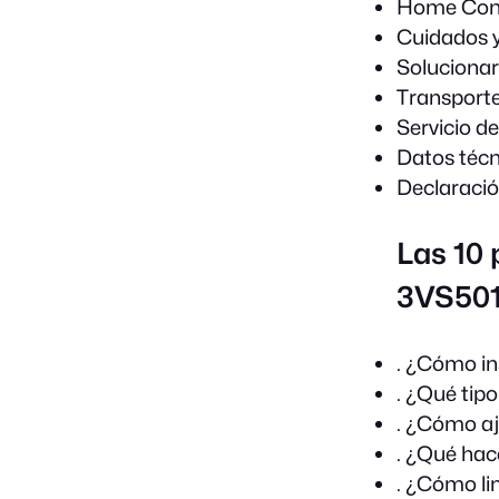
Home Con
Cuidados y
Solucionar
Transporte
Servicio d
Datos técn
Declaraci
Las 10 
3VS501
. ¿Cómo in
. ¿Qué tip
. ¿Cómo aj
. ¿Qué hace
. ¿Cómo li