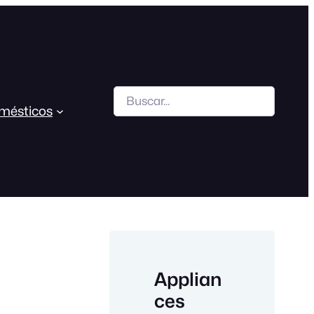
Search
mésticos
Applian
ces