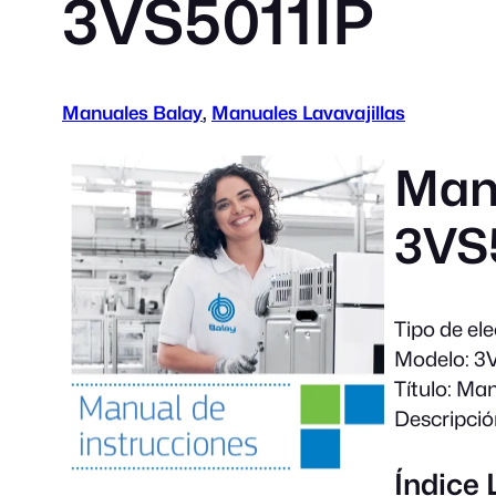
3VS5011IP
Manuales Balay
, 
Manuales Lavavajillas
Manu
3VS
Tipo de el
Modelo:
3V
Título:
Manu
Descripció
Índice 