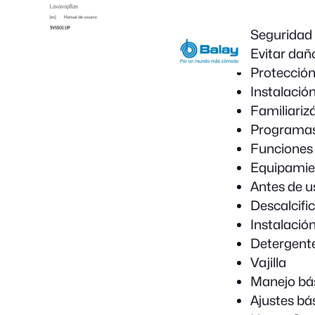
Seguridad
Evitar dañ
Protección
Instalació
Familiariz
Programa
Funciones 
Equipamie
Antes de u
Descalcifi
Instalación
Detergent
Vajilla
Manejo bá
Ajustes bá