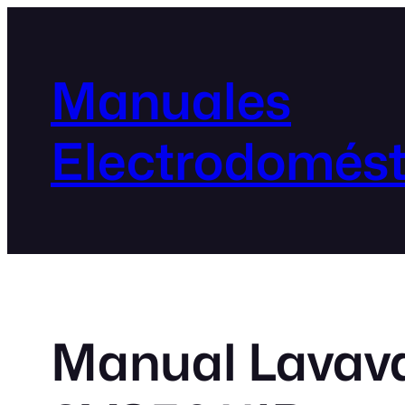
Manuales
Electrodomést
Manual Lavava