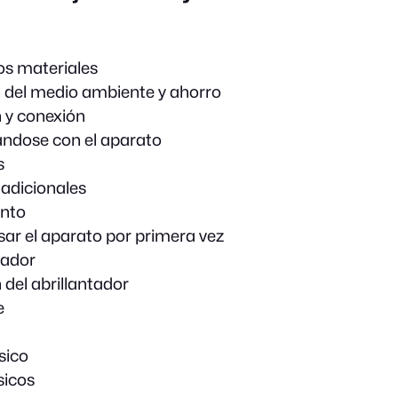
os materiales
 del medio ambiente y ahorro
n y conexión
ándose con el aparato
s
adicionales
nto
sar el aparato por primera vez
cador
 del abrillantador
e
sico
sicos