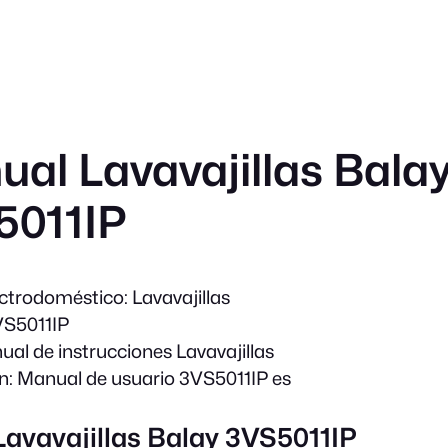
al Lavavajillas Bala
5011IP
ectrodoméstico:
Lavavajillas
S5011IP
al de instrucciones Lavavajillas
n:
Manual de usuario 3VS5011IP es
Lavavajillas Balay 3VS5011IP