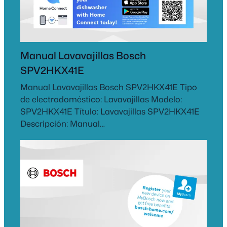
Manual Lavavajillas Bosch
SPV2HKX41E
Manual Lavavajillas Bosch SPV2HKX41E Tipo
de electrodoméstico: Lavavajillas Modelo:
SPV2HKX41E Título: Lavavajillas SPV2HKX41E
Descripción: Manual…