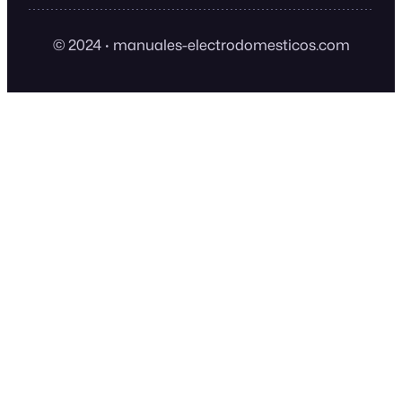
© 2024
·
manuales-electrodomesticos.com