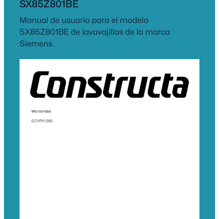
SX85Z801BE
Manual de usuario para el modelo
SX85Z801BE de lavavajillas de la marca
Siemens.