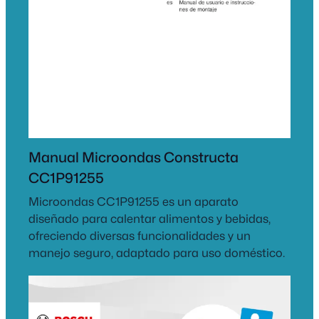
Manual Microondas Constructa
CC1P91255
Microondas CC1P91255 es un aparato
diseñado para calentar alimentos y bebidas,
ofreciendo diversas funcionalidades y un
manejo seguro, adaptado para uso doméstico.