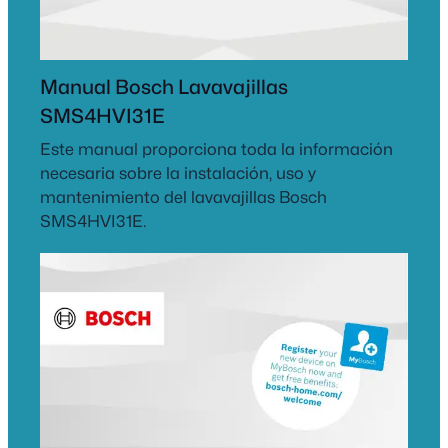
Manual Bosch Lavavajillas
SMS4HVI31E
Este manual proporciona toda la información
necesaria sobre la instalación, uso y
mantenimiento del lavavajillas Bosch
SMS4HVI31E.