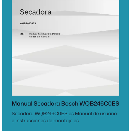
Manual Secadora Bosch WQB246C0ES
Secadora WQB246C0ES es Manual de usuario
e instrucciones de montaje es.