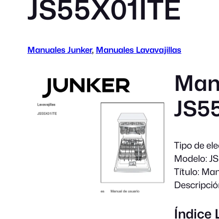
JS55X01ITE
Manuales Junker
, 
Manuales Lavavajillas
Manu
JS5
Tipo de el
Modelo:
JS
Título:
Manu
Descripció
Índice 