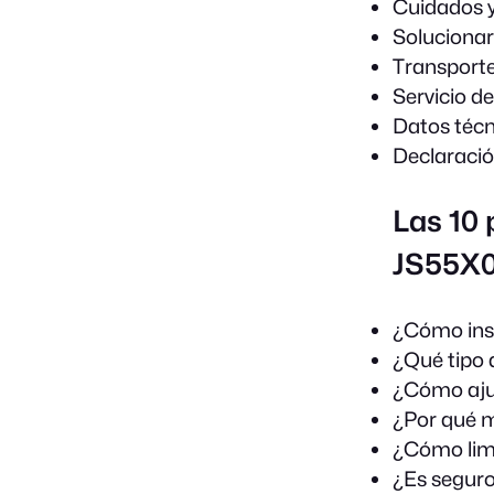
Cuidados y
Solucionar
Transporte
Servicio d
Datos técn
Declaraci
Las 10 
JS55X0
¿Cómo inst
¿Qué tipo 
¿Cómo ajus
¿Por qué m
¿Cómo limpi
¿Es seguro 