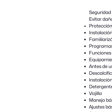
Seguridad
Evitar dañ
Protección
Instalació
Familiariz
Programa
Funciones 
Equipamie
Antes de u
Descalcifi
Instalación
Detergent
Vajilla
Manejo bá
Ajustes bá