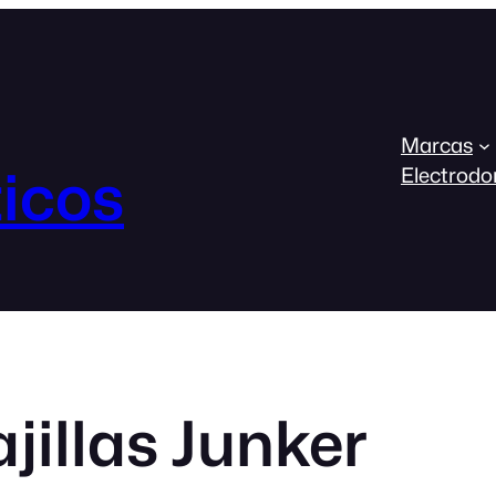
Marcas
icos
Electrodo
illas Junker