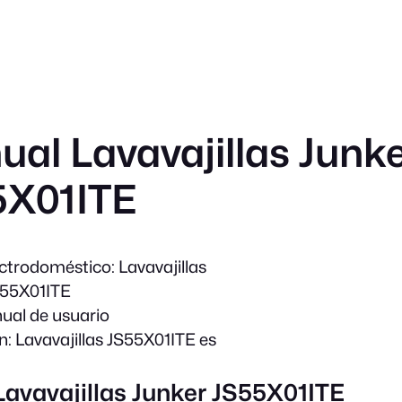
al Lavavajillas Junk
5X01ITE
ectrodoméstico:
Lavavajillas
55X01ITE
al de usuario
n:
Lavavajillas JS55X01ITE es
Lavavajillas Junker JS55X01ITE