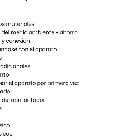
os materiales
 del medio ambiente y ahorro
n y conexión
ándose con el aparato
s
adicionales
nto
sar el aparato por primera vez
cador
 del abrillantador
e
sico
sicos