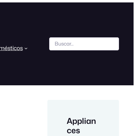
Search
mésticos
Applian
ces