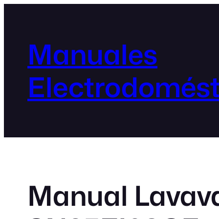
Manuales
Electrodomést
Manual Lavava