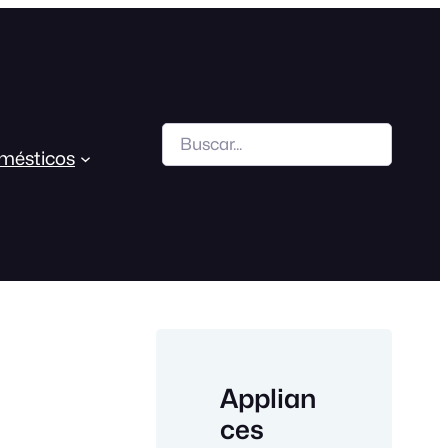
Search
mésticos
Applian
ces