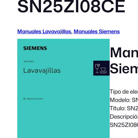
SN25ZI08CE
Manuales Lavavajillas
, 
Manuales Siemens
Manu
Sie
Tipo de el
Modelo
: 
Título
: SN
Descripció
SN25ZI08C