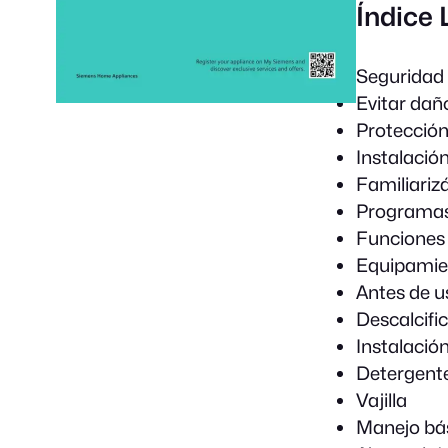
Índice
Seguridad
Evitar dañ
Protección
Instalació
Familiariz
Programa
Funciones 
Equipamie
Antes de u
Descalcifi
Instalación
Detergent
Vajilla
Manejo bá