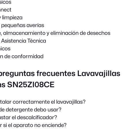
sicos
nect
 limpieza
 pequeñas averías
, almacenamiento y eliminación de desechos
e Asistencia Técnica
icos
ón de conformidad
preguntas frecuentes Lavavajillas
ns SN25ZI08CE
alar correctamente el lavavajillas?
de detergente debo usar?
tar el descalcificador?
 si el aparato no enciende?