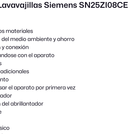
 Lavavajillas Siemens SN25ZI08CE
os materiales
 del medio ambiente y ahorro
n y conexión
ándose con el aparato
s
adicionales
nto
sar el aparato por primera vez
cador
 del abrillantador
e
sico