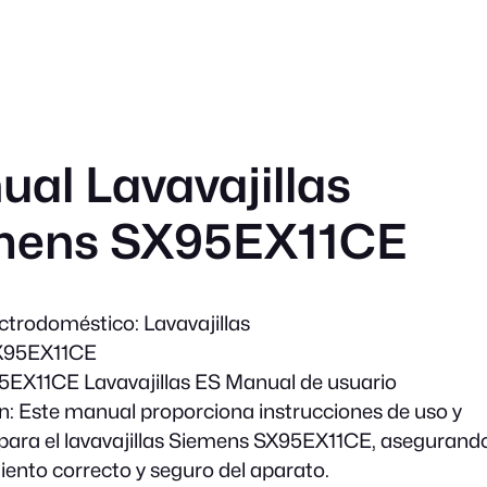
al Lavavajillas
mens SX95EX11CE
ectrodoméstico:
Lavavajillas
95EX11CE
EX11CE Lavavajillas ES Manual de usuario
n:
Este manual proporciona instrucciones de uso y
para el lavavajillas Siemens SX95EX11CE, asegurand
ento correcto y seguro del aparato.