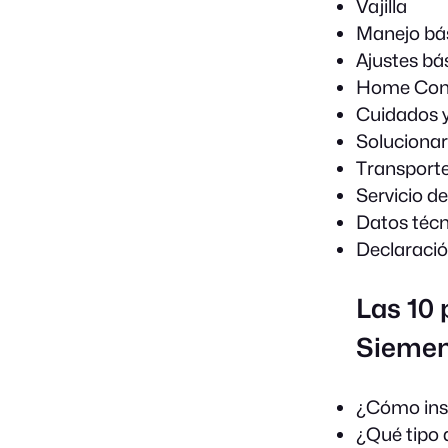
Vajilla
Manejo bá
Ajustes bá
Home Con
Cuidados y
Solucionar
Transporte
Servicio d
Datos técn
Declaraci
Las 10 
Sieme
¿Cómo inst
¿Qué tipo 