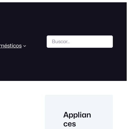
Search
mésticos
Applian
ces