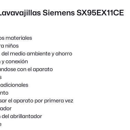
 Lavavajillas Siemens SX95EX11CE
os materiales
a niños
 del medio ambiente y ahorro
n y conexión
ándose con el aparato
s
adicionales
nto
sar el aparato por primera vez
cador
 del abrillantador
e