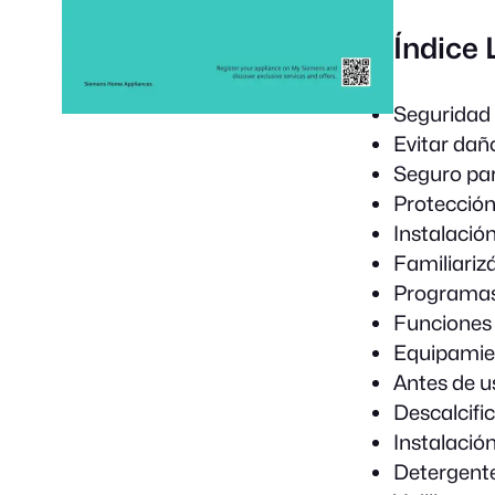
Índice
Seguridad
Evitar dañ
Seguro par
Protección
Instalació
Familiariz
Programa
Funciones 
Equipamie
Antes de u
Descalcifi
Instalación
Detergent