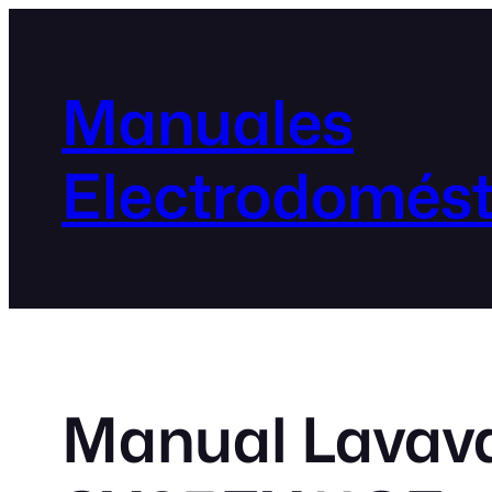
Manuales
Electrodomést
Manual Lavava