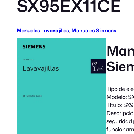
SX95EX11CE
Manuales Lavavajillas
, 
Manuales Siemens
Manu
Sie
Tipo de el
Modelo:
SX
Título:
SX95
Descripció
seguridad 
funcionami