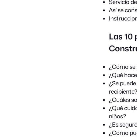
Servicio d
Así se con
Instruccio
Las 10
Constr
¿Cómo se d
¿Qué hacer
¿Se puede 
recipiente
¿Cuáles so
¿Qué cuida
niños?
¿Es seguro
¿Cómo pue