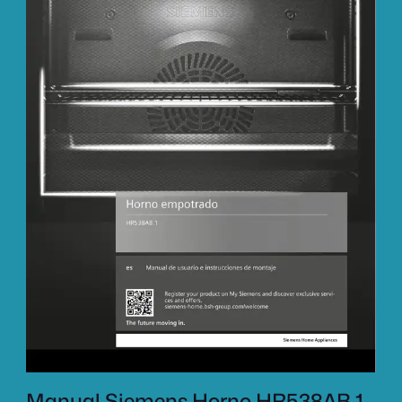
Manual Siemens Horno HR538AB.1