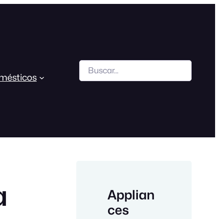
Search
mésticos
a
Applian
ces