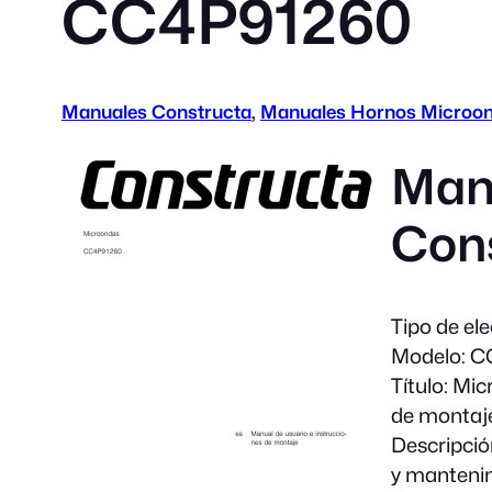
CC4P91260
Manuales Constructa
, 
Manuales Hornos Microo
Man
Con
Tipo de el
Modelo:
CC
Título:
Micr
de montaj
Descripció
y manteni