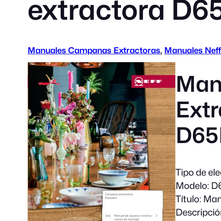
extractora D
Manuales Campanas Extractoras
, 
Manuales Neff
Man
Extr
D65
Tipo de el
Modelo:
D6
Título:
Manu
Descripció