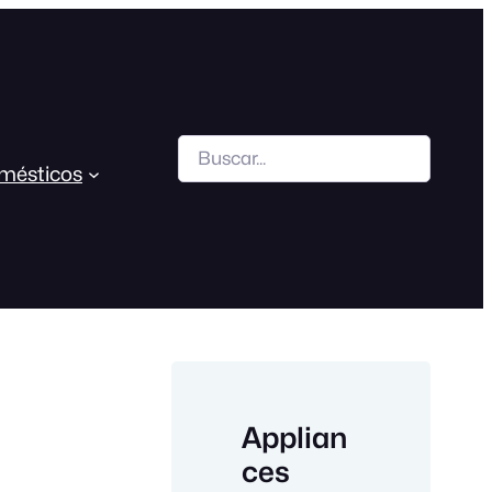
Search
mésticos
Applian
ces