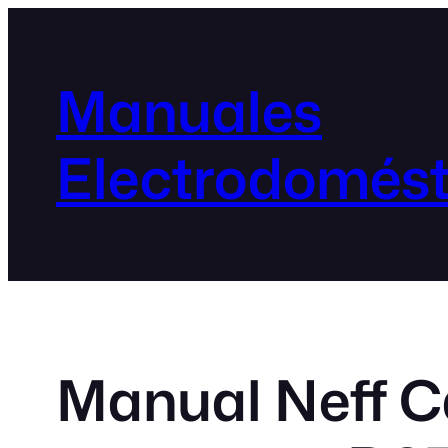
Manuales
Electrodomést
Manual Neff 