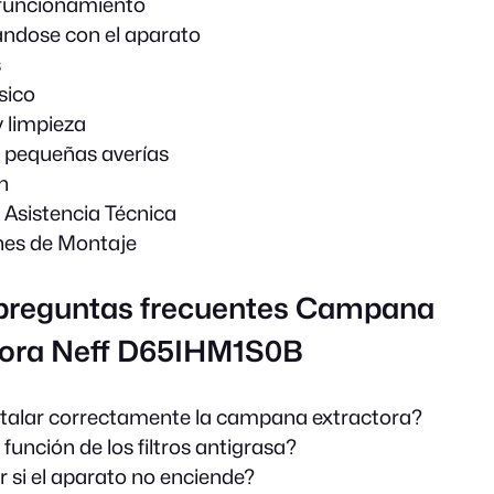
funcionamiento
ándose con el aparato
s
sico
 limpieza
 pequeñas averías
n
e Asistencia Técnica
nes de Montaje
 preguntas frecuentes Campana
tora Neff D65IHM1S0B
talar correctamente la campana extractora?
 función de los filtros antigrasa?
 si el aparato no enciende?