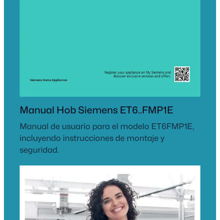
Manual Hob Siemens ET6..FMP1E
Manual de usuario para el modelo ET6FMP1E,
incluyendo instrucciones de montaje y
seguridad.