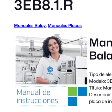
3EB8.1.R
Manuales Balay
, 
Manuales Placas
Manu
Bala
Tipo de el
Modelo:
3E
Título:
Manu
Descripció
placa de i