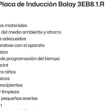
Placa de Inducción Balay 3EB8.1.R
os materiales
 del medio ambiente y ahorro
es adecuados
ándose con el aparato
sico
 de programación del tiempo
rint
a niños
sicos
recipientes
 limpieza
 pequeñas averías
n