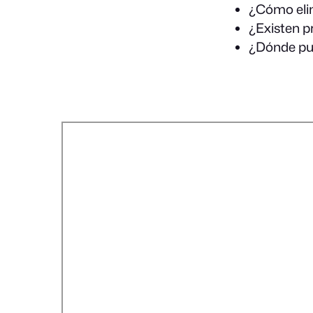
¿Cómo elim
¿Existen pr
¿Dónde pue