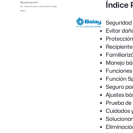
Índice 
Seguridad
Evitar dañ
Protección
Recipient
Familiariz
Manejo bá
Funciones
Función Sp
Seguro par
Ajustes bá
Prueba de 
Cuidados y
Solucionar
Eliminació