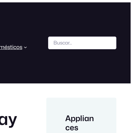
Search
mésticos
ay
Applian
ces