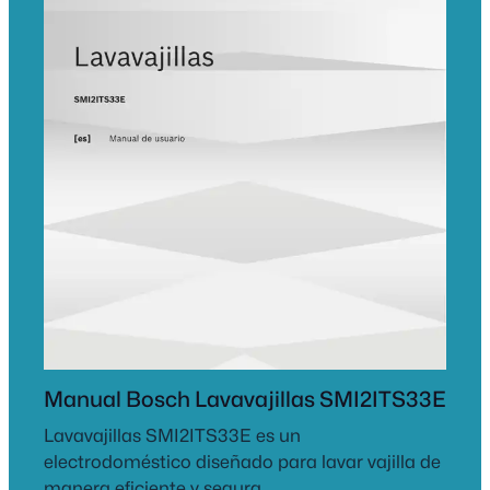
Manual Bosch Lavavajillas SMI2ITS33E
Lavavajillas SMI2ITS33E es un
electrodoméstico diseñado para lavar vajilla de
manera eficiente y segura.