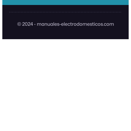
© 2024
·
manuales-electrodomesticos.com