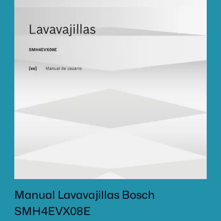
Manual Lavavajillas Bosch
SMH4EVX08E