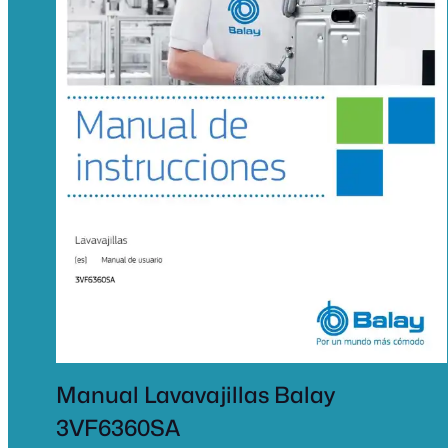
Manual Lavavajillas Balay
3VF6360SA