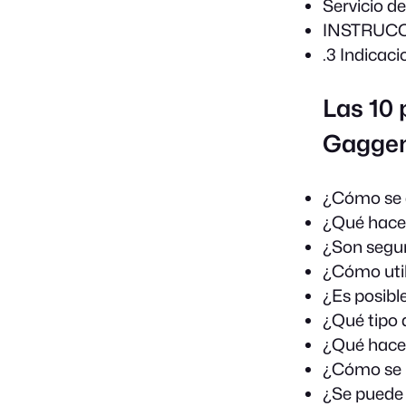
Servicio d
INSTRUC
.3 Indicac
Las 10 
Gaggen
¿Cómo se d
¿Qué hacer
¿Son segur
¿Cómo util
¿Es posibl
¿Qué tipo 
¿Qué hacer
¿Cómo se re
¿Se puede 