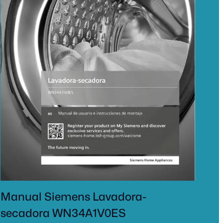
Manual Siemens Lavadora-
secadora WN34A1V0ES