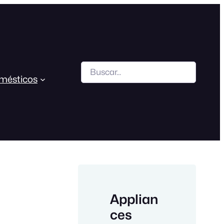
Search
mésticos
Applian
ces