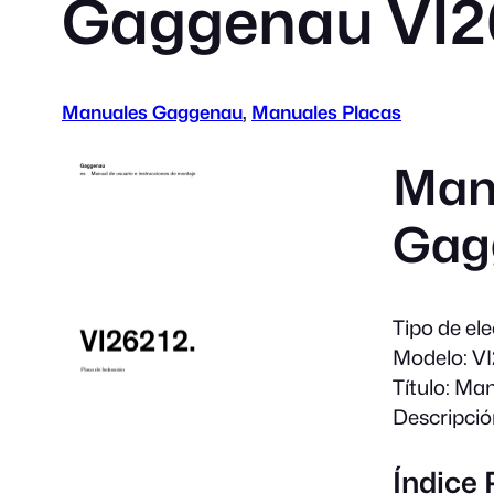
Gaggenau VI2
Manuales Gaggenau
, 
Manuales Placas
Manu
Gag
Tipo de el
Modelo:
VI
Título:
Manu
Descripció
Índice