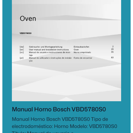
Manual Horno Bosch VBD5780S0
Manual Horno Bosch VBD5780S0 Tipo de
electrodoméstico: Horno Modelo: VBD5780S0