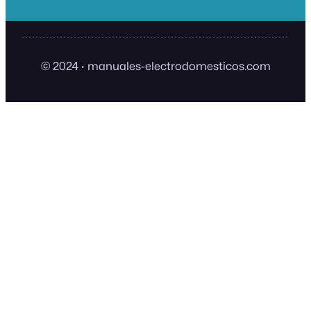
© 2024
·
manuales-electrodomesticos.com