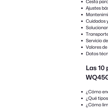
Cesta para
Ajustes bá
Mantenimi
Cuidados y
Solucionar
Transporte
Servicio d
Valores d
Datos técn
Las 10
WQ45
¿Cómo enc
¿Qué tipos
¿Cómo limpi