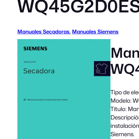
WQ45G2D0E
Manuales Secadoras
, 
Manuales Siemens
Man
WQ
Tipo de el
Modelo:
W
Título:
Manu
Descripció
instalaci
Siemens.