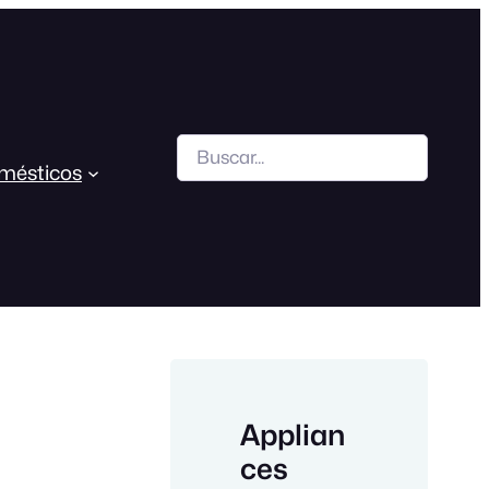
Search
mésticos
Applian
ces