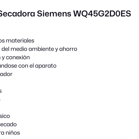
 Secadora Siemens WQ45G2D0ES
os materiales
 del medio ambiente y ahorro
n y conexión
ándose con el aparato
cador
s
s
sico
secado
a niños