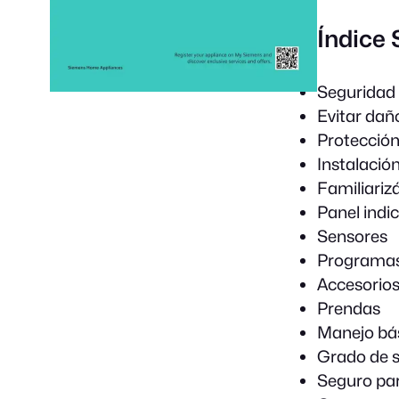
Índice
Seguridad
Evitar dañ
Protección
Instalació
Familiariz
Panel indi
Sensores
Programa
Accesorio
Prendas
Manejo bá
Grado de 
Seguro par