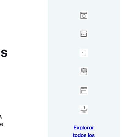
ns
,
de
Explorar
todos los