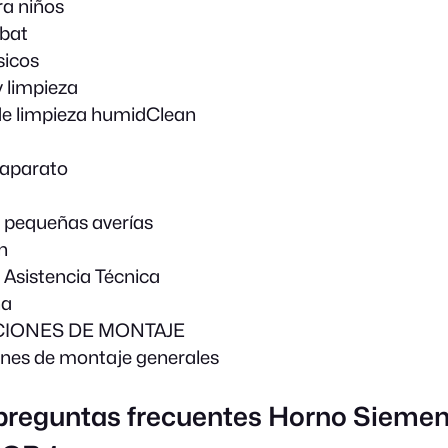
a niños
bbat
sicos
 limpieza
de limpieza humidClean
 aparato
 pequeñas averías
n
e Asistencia Técnica
na
CIONES DE MONTAJE
iones de montaje generales
 preguntas frecuentes Horno Sieme