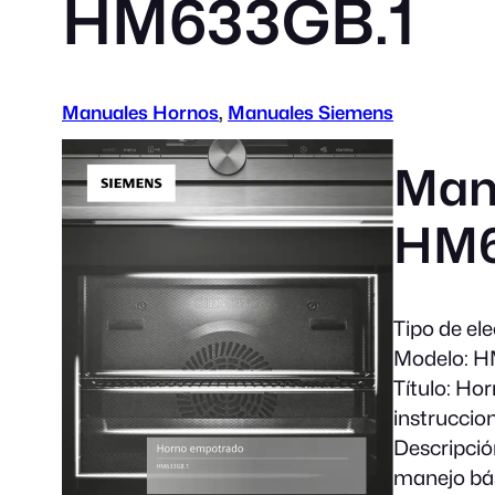
HM633GB.1
Manuales Hornos
, 
Manuales Siemens
Man
HM6
Tipo de el
Modelo:
HM
Título:
Horn
instruccio
Descripció
manejo bás