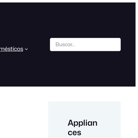
Search
mésticos
Applian
ces