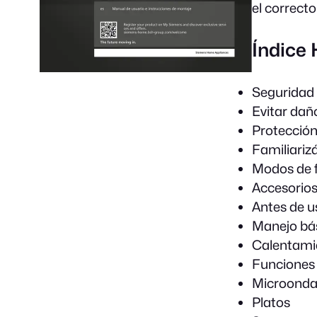
el correct
Índice
Seguridad
Evitar dañ
Protección
Familiariz
Modos de 
Accesorio
Antes de u
Manejo bá
Calentami
Funciones
Microonda
Platos