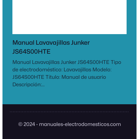
Manual Lavavajillas Junker
JS64S00HTE
Manual Lavavajillas Junker JS64S00HTE Tipo
de electrodoméstico: Lavavajillas Modelo:
JS64S00HTE Título: Manual de usuario
Descripción:…
© 2024
·
manuales-electrodomesticos.com