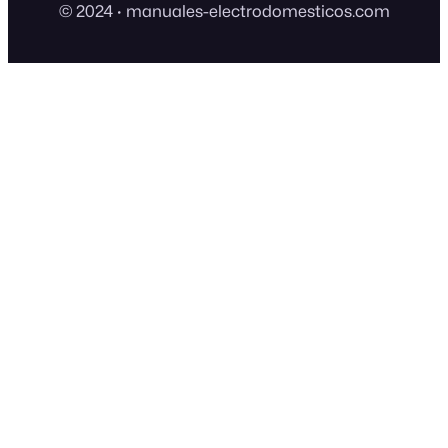
© 2024
·
manuales-electrodomesticos.com