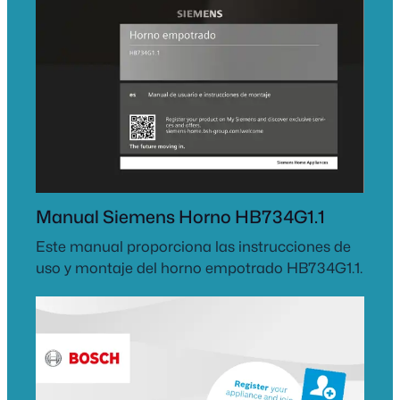
Manual Siemens Horno HB734G1.1
Este manual proporciona las instrucciones de
uso y montaje del horno empotrado HB734G1.1.