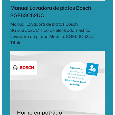
Manual Lavadora de platos Bosch
SGE53C52UC
Manual Lavadora de platos Bosch
SGE53C52UC Tipo de electrodoméstico:
Lavadora de platos Modelo: SGE53C52UC
Título:…