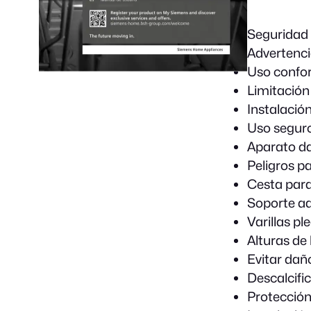
Seguridad
Advertenci
Uso confor
Limitación
Instalació
Uso segur
Aparato d
Peligros p
Cesta para
Soporte ad
Varillas pl
Alturas de 
Evitar dañ
Descalcifi
Protección