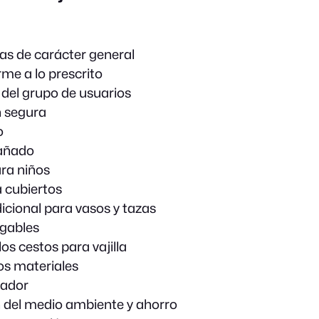
as de carácter general
me a lo prescrito
 del grupo de usuarios
n segura
o
añado
ara niños
 cubiertos
icional para vasos y tazas
egables
los cestos para vajilla
os materiales
cador
 del medio ambiente y ahorro