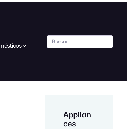
Search
mésticos
Applian
ces