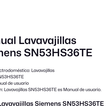
al Lavavajillas
mens SN53HS36TE
ectrodoméstico:
Lavavajillas
N53HS36TE
al de usuario
n:
Lavavajillas SN53HS36TE es Manual de usuario.
 Lavavajillas Siemens SN53HS36TE