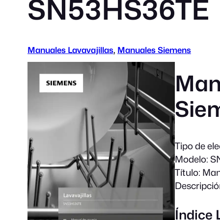
SN53HS36TE
Manuales Lavavajillas
, 
Manuales Siemens
Manu
Sie
Tipo de el
Modelo:
S
Título:
Manu
Descripció
Índice