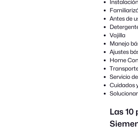
Instalació
Familiariz
Antes de u
Detergent
Vajilla
Manejo bá
Ajustes bá
Home Con
Transporte
Servicio d
Cuidados y
Solucionar
Las 10 
Sieme