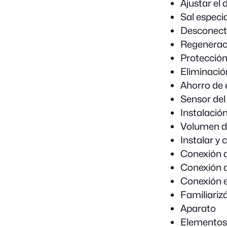
Ajustar el 
Sal especia
Desconecta
Regeneraci
Protección
Eliminació
Ahorro de 
Sensor de
Instalació
Volumen d
Instalar y 
Conexión 
Conexión a
Conexión e
Familiariz
Aparato
Elementos