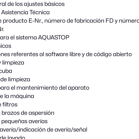
al de los ajustes básicos
e Asistencia Técnica
producto E-Nr., número de fabricación FD y númer
r.
para el sistema AQUASTOP
icos
es referentes al software libre y de código abierto
 limpieza
 cuba
de limpieza
ara el mantenimiento del aparato
e la máquina
filtros
s brazos de aspersión
 pequeñas averías
avería/indicación de avería/señal
de lavado