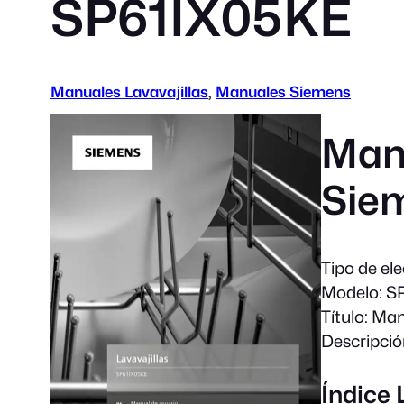
SP61IX05KE
Manuales Lavavajillas
, 
Manuales Siemens
Manu
Sie
Tipo de el
Modelo:
SP
Título:
Manu
Descripció
Índice