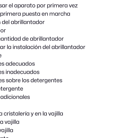
sar el aparato por primera vez
a primera puesta en marcha
 del abrillantador
dor
cantidad de abrillantador
r la instalación del abrillantador
e
es adecuados
es inadecuados
es sobre los detergentes
etergente
adicionales
cristalería y en la vajilla
a vajilla
ajilla