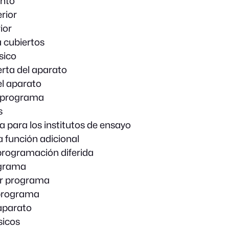
nto
rior
ior
 cubiertos
sico
erta del aparato
l aparato
n programa
s
a para los institutos de ensayo
a función adicional
 programación diferida
ograma
ir programa
programa
aparato
sicos