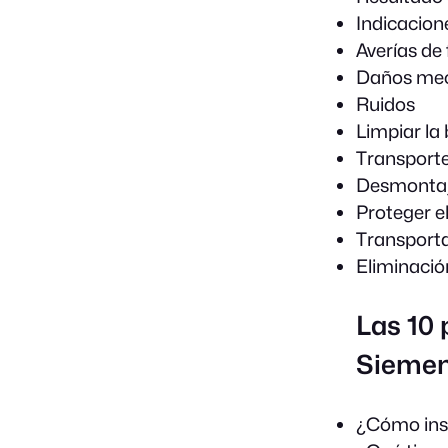
Indicacione
Averías de
Daños me
Ruidos
Limpiar l
Transporte
Desmontaj
Proteger e
Transporta
Eliminació
Las 10 
Siemen
¿Cómo inst