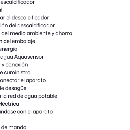
descalcificador
l
r el descalcificador
ón del descalcificador
 del medio ambiente y ahorro
n del embalaje
energía
l agua Aquasensor
n y conexión
e suministro
conectar el aparato
de desagüe
 la red de agua potable
léctrica
ándose con el aparato
 de mando