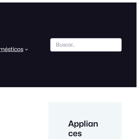
Search
mésticos
Applian
ces