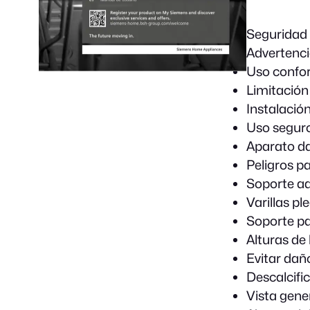
Seguridad
Advertenci
Uso confor
Limitación
Instalació
Uso segur
Aparato d
Peligros p
Soporte ad
Varillas pl
Soporte pa
Alturas de 
Evitar dañ
Descalcifi
Vista gene