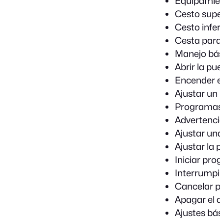
Equipamie
Cesto supe
Cesto infer
Cesta para
Manejo bá
Abrir la pu
Encender e
Ajustar u
Programa
Advertenci
Ajustar un
Ajustar la
Iniciar pr
Interrump
Cancelar 
Apagar el 
Ajustes bá