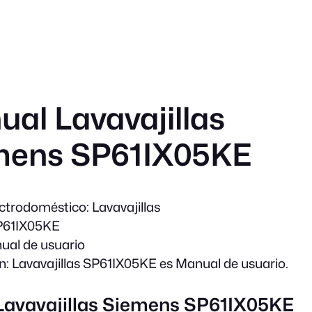
al Lavavajillas
mens SP61IX05KE
ectrodoméstico:
Lavavajillas
61IX05KE
al de usuario
n:
Lavavajillas SP61IX05KE es Manual de usuario.
 Lavavajillas Siemens SP61IX05KE