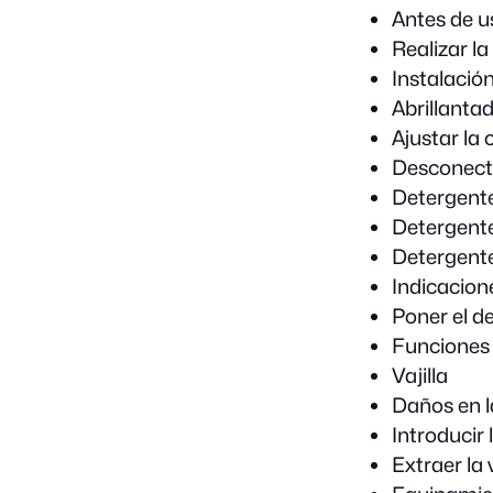
Antes de u
Realizar l
Instalación
Abrillanta
Ajustar la 
Desconecta
Detergent
Detergent
Detergent
Indicacion
Poner el d
Funciones 
Vajilla
Daños en la 
Introducir l
Extraer la v