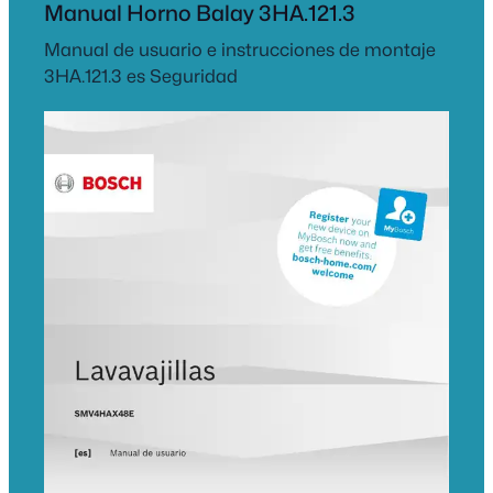
Manual Horno Balay 3HA.121.3
Manual de usuario e instrucciones de montaje
3HA.121.3 es Seguridad