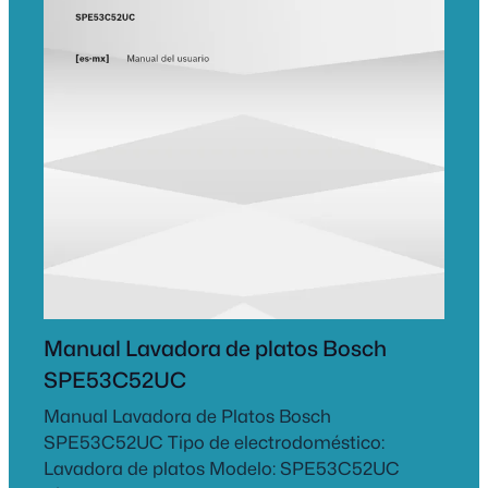
Manual Lavadora de platos Bosch
SPE53C52UC
Manual Lavadora de Platos Bosch
SPE53C52UC Tipo de electrodoméstico:
Lavadora de platos Modelo: SPE53C52UC