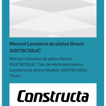
Manual Lavadora de platos Bosch
SGX78C55UC
Manual Lavadora de platos Bosch
SGX78C55UC Tipo de electrodoméstico:
Lavadora de platos Modelo: SGX78C55UC
Título:…